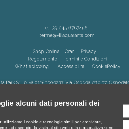
Tel +39 045 6767456
terme@villaquaranta.com
Shop Online
Orari
Privacy
Regolamento
Termini e Condizioni
Whistleblowing
Accessibilità
CookiePolicy
Park Srl. p.iva 01283500237, Via Ospedaletto 57, Ospedalet
lie alcuni dati personali dei
illa Quaranta, interventi di Innovazione digitale, Ecologica e di 
 utilizziamo i cookie e tecnologie simili per archiviare,
ome, ad esempio, la visita al sito web o la personalizzazione