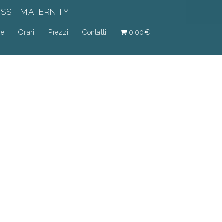
ESS
MATERNITY
ne
Orari
Prezzi
Contatti
0.00€