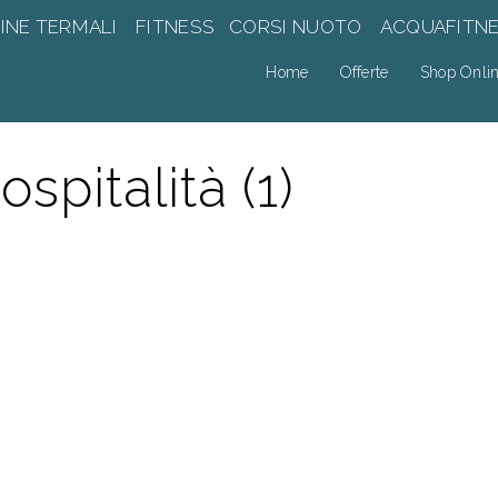
INE TERMALI
FITNESS
CORSI NUOTO
ACQUAFITN
Home
Offerte
Shop Onli
spitalità (1)