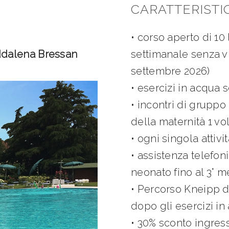
CARATTERISTI
• corso aperto di 1
ddalena Bressan
settimanale senza vi
settembre 2026)
•
esercizi in acqua s
• incontri di gruppo
della maternità 1 vo
• ogni singola attiv
• a
ssistenza telefon
neonato fino al 3° m
• Percorso Kneipp di
dopo gli esercizi in
• 30% sconto ingress