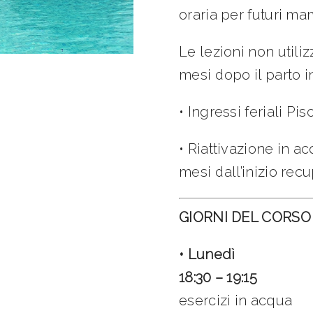
oraria per futuri m
L
e
lezioni non utiliz
mesi dopo il parto in
• Ingressi feriali Pi
• Riattivazione in a
mesi dall’inizio rec
GIORNI DEL CORSO
• Lunedì
18:30 – 19:15
esercizi in acqua