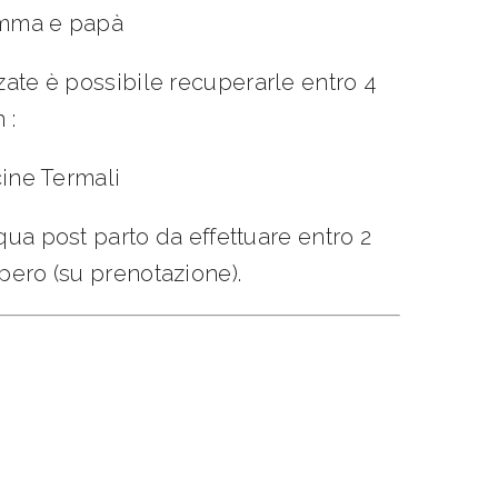
amma e papà
zate
è possibile recuperarle entro 4
 :
scine Termali
cqua post parto da effettuare entro 2
upero
(su prenotazione).