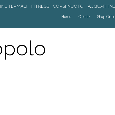
INE TERMALI
FITNESS
CORSI NUOTO
ACQUAFITN
Home
Offerte
Shop Onli
ppolo