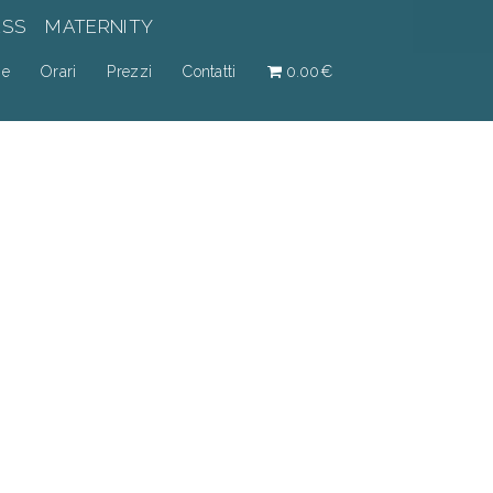
ESS
MATERNITY
ne
Orari
Prezzi
Contatti
0.00€