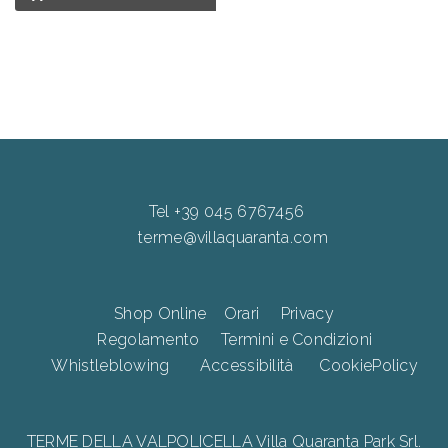
Tel +39 045 6767456
terme@villaquaranta.com
Shop Online
Orari
Privacy
Regolamento
Termini e Condizioni
Whistleblowing
Accessibilità
CookiePolicy
TERME DELLA VALPOLICELLA Villa Quaranta Park Srl.