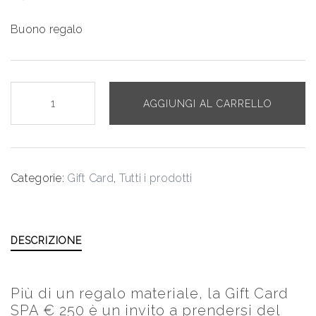
Buono regalo
Gift
AGGIUNGI AL CARRELLO
card
SPA
€
250
Categorie:
Gift Card
,
Tutti i prodotti
-
Voucher
regalo
quantità
DESCRIZIONE
Più di un regalo materiale, la Gift Card
SPA € 250 è un invito a prendersi del