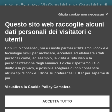
p.iva 01283500237, Via Ospedaletto 57, Ospedaletto di
Pescantina 37026, C.S. 105.000 Euro
Rifiuta cookie non necessari ✕
Questo sito web raccoglie alcuni
dati personali dei visitatori e
utenti
Con il tuo consenso, noi e i nostri partner utilizziamo i cookie e
Progetto: "Villa Quaranta, interventi di Innovazione
tecnologie simili per archiviare, accedere ed elaborare i dati
digitale, Ecologica e di Inclusività."
personali come, ad esempio, la visita al sito web o la
personalizzazione degli annunci. Poiché rispettiamo il tuo
diritto alla privacy, è possibile scegliere di non consentire
alcuni tipi di cookie. Clicca su preferenze GDPR per saperne di
più.
Visualizza la Cookie Policy Completa
ACCETTA TUTTO