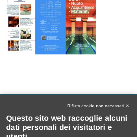
Rifiuta cookie non necessari ✕
Tel +39 045 6767456
Questo sito web raccoglie alcuni
terme@villaquaranta.com
dati personali dei visitatori e
utenti