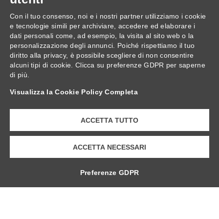
Con il tuo consenso, noi e i nostri partner utilizziamo i cookie
Shop Online
Orari
Privacy
e tecnologie simili per archiviare, accedere ed elaborare i
Regolamento
Termini e Condizioni
dati personali come, ad esempio, la visita al sito web o la
Whistleblowing
Accessibilità
CookiePolicy
personalizzazione degli annunci. Poiché rispettiamo il tuo
diritto alla privacy, è possibile scegliere di non consentire
alcuni tipi di cookie. Clicca su preferenze GDPR per saperne
di più.
TERME DELLA VALPOLICELLA Villa Quaranta Park Srl.
p.iva 01283500237, Via Ospedaletto 57, Ospedaletto di
Visualizza la Cookie Policy Completa
Pescantina 37026, C.S. 105.000 Euro
ACCETTA TUTTO
ACCETTA NECESSARI
Preferenze GDPR
Progetto: "Villa Quaranta, interventi di Innovazione
digitale, Ecologica e di Inclusività."