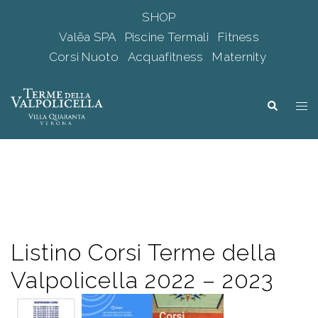
SHOP
Valēa SPA
Piscine Termali
Fitness
Corsi Nuoto
Acquafitness
Maternity
Vai
al
Mos
Cerca
contenuto
me
Listino Corsi Terme della
Valpolicella 2022 – 2023