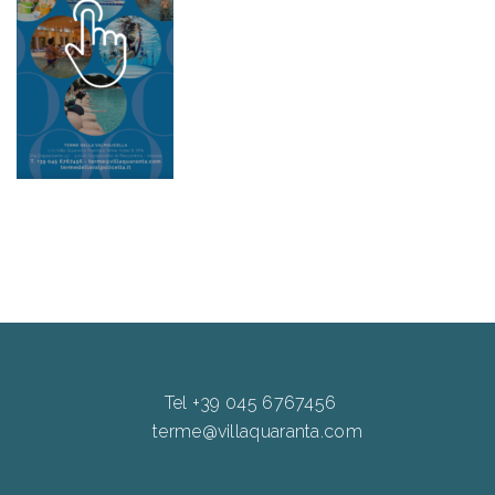
Tel +39 045 6767456
terme@villaquaranta.com