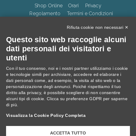
Shop Online
Orari
Privacy
Regolamento
Termini e Condizioni
Whistleblowing
Accessibilità
CookiePolicy
Rifiuta cookie non necessari ✕
Questo sito web raccoglie alcuni
TERME DELLA VALPOLICELLA Villa Quaranta Park Srl.
dati personali dei visitatori e
p.iva 01283500237, Via Ospedaletto 57, Ospedaletto di
utenti
Pescantina 37026, C.S. 105.000 Euro
Con il tuo consenso, noi e i nostri partner utilizziamo i cookie
e tecnologie simili per archiviare, accedere ed elaborare i
dati personali come, ad esempio, la visita al sito web o la
personalizzazione degli annunci. Poiché rispettiamo il tuo
diritto alla privacy, è possibile scegliere di non consentire
alcuni tipi di cookie. Clicca su preferenze GDPR per saperne
di più.
Progetto: "Villa Quaranta, interventi di Innovazione
Visualizza la Cookie Policy Completa
digitale, Ecologica e di Inclusività."
ACCETTA TUTTO