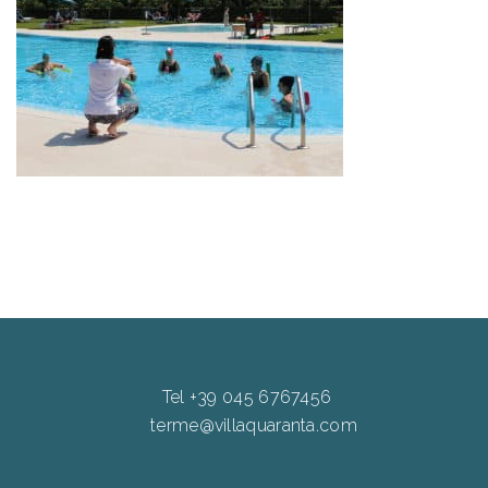
Tel +39 045 6767456
terme@villaquaranta.com