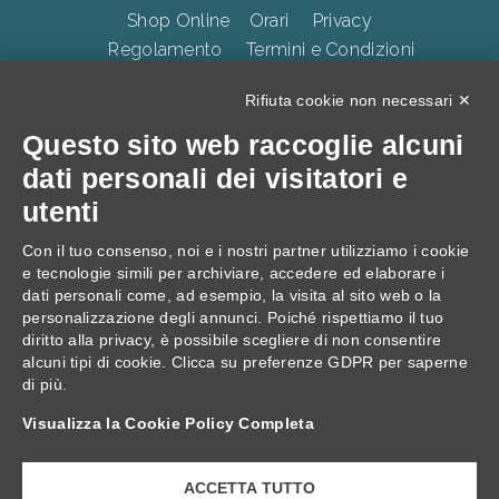
Shop Online
Orari
Privacy
Regolamento
Termini e Condizioni
Whistleblowing
Accessibilità
CookiePolicy
Rifiuta cookie non necessari ✕
Questo sito web raccoglie alcuni
TERME DELLA VALPOLICELLA Villa Quaranta Park Srl.
dati personali dei visitatori e
p.iva 01283500237, Via Ospedaletto 57, Ospedaletto di
utenti
Pescantina 37026, C.S. 105.000 Euro
Con il tuo consenso, noi e i nostri partner utilizziamo i cookie
e tecnologie simili per archiviare, accedere ed elaborare i
dati personali come, ad esempio, la visita al sito web o la
personalizzazione degli annunci. Poiché rispettiamo il tuo
diritto alla privacy, è possibile scegliere di non consentire
alcuni tipi di cookie. Clicca su preferenze GDPR per saperne
di più.
Progetto: "Villa Quaranta, interventi di Innovazione
Visualizza la Cookie Policy Completa
digitale, Ecologica e di Inclusività."
ACCETTA TUTTO