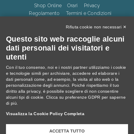
Shop Online
Orari
Privacy
Regolamento
Termini e Condizioni
Whistleblowing
Accessibilità
CookiePolicy
Rifiuta cookie non necessari ✕
Questo sito web raccoglie alcuni
TERME DELLA VALPOLICELLA Villa Quaranta Park Srl.
dati personali dei visitatori e
p.iva 01283500237, Via Ospedaletto 57, Ospedaletto di
utenti
Pescantina 37026, C.S. 105.000 Euro
Con il tuo consenso, noi e i nostri partner utilizziamo i cookie
e tecnologie simili per archiviare, accedere ed elaborare i
dati personali come, ad esempio, la visita al sito web o la
personalizzazione degli annunci. Poiché rispettiamo il tuo
diritto alla privacy, è possibile scegliere di non consentire
alcuni tipi di cookie. Clicca su preferenze GDPR per saperne
di più.
Progetto: "Villa Quaranta, interventi di Innovazione
Visualizza la Cookie Policy Completa
digitale, Ecologica e di Inclusività."
ACCETTA TUTTO