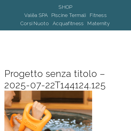
Vai
SHOP
al
Mos
Cerca
Valēa SPA
Piscine Termali
Fitness
contenuto
me
Corsi Nuoto
Acquafitness
Maternity
Progetto senza titolo –
2025-07-22T144124.125