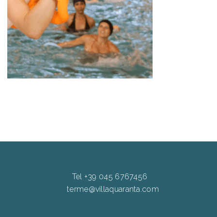
Tel +39 045 6767456
terme@villaquaranta.com