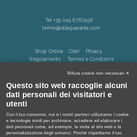
Tel +39 045 6767456
terme@villaquaranta.com
Shop Online
Orari
Privacy
Regolamento
Termini e Condizioni
Whistleblowing
Accessibilità
CookiePolicy
Rifiuta cookie non necessari ✕
Questo sito web raccoglie alcuni
TERME DELLA VALPOLICELLA Villa Quaranta Park Srl.
dati personali dei visitatori e
p.iva 01283500237, Via Ospedaletto 57, Ospedaletto di
utenti
Pescantina 37026, C.S. 105.000 Euro
Con il tuo consenso, noi e i nostri partner utilizziamo i cookie
e tecnologie simili per archiviare, accedere ed elaborare i
dati personali come, ad esempio, la visita al sito web o la
personalizzazione degli annunci. Poiché rispettiamo il tuo