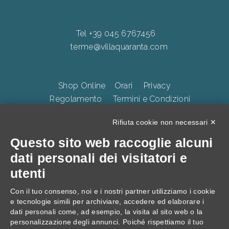
Tel +39 045 6767456
terme@villaquaranta.com
Shop Online
Orari
Privacy
Regolamento
Termini e Condizioni
Whistleblowing
Accessibilità
CookiePolicy
Rifiuta cookie non necessari ✕
Questo sito web raccoglie alcuni
TERME DELLA VALPOLICELLA Villa Quaranta Park Srl.
dati personali dei visitatori e
p.iva 01283500237, Via Ospedaletto 57, Ospedaletto di
utenti
Pescantina 37026, C.S. 105.000 Euro
Con il tuo consenso, noi e i nostri partner utilizziamo i cookie
e tecnologie simili per archiviare, accedere ed elaborare i
dati personali come, ad esempio, la visita al sito web o la
personalizzazione degli annunci. Poiché rispettiamo il tuo