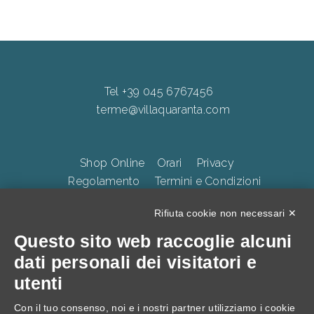
Tel +39 045 6767456
terme@villaquaranta.com
Shop Online
Orari
Privacy
Regolamento
Termini e Condizioni
Whistleblowing
Accessibilità
CookiePolicy
Rifiuta cookie non necessari ✕
Questo sito web raccoglie alcuni
TERME DELLA VALPOLICELLA Villa Quaranta Park Srl.
dati personali dei visitatori e
p.iva 01283500237, Via Ospedaletto 57, Ospedaletto di
utenti
Pescantina 37026, C.S. 105.000 Euro
Con il tuo consenso, noi e i nostri partner utilizziamo i cookie