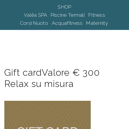
Vai
SHOP
al
Mos
Cerca
Valēa SPA
Piscine Termali
Fitness
contenuto
me
Corsi Nuoto
Acquafitness
Maternity
Gift cardValore € 300
Relax su misura