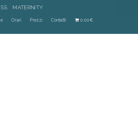
ESS
MATERNITY
ne
Orari
Prezzi
Contatti
0.00€