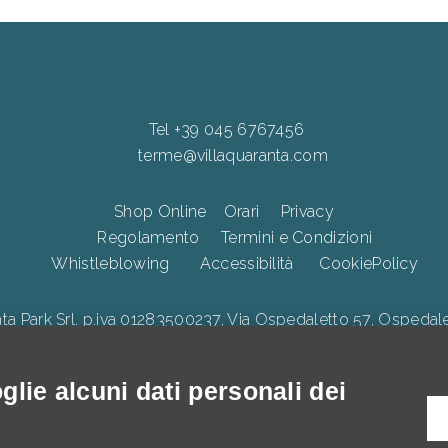
Tel +39 045 6767456
terme@villaquaranta.com
Shop Online
Orari
Privacy
Regolamento
Termini e Condizioni
Whistleblowing
Accessibilità
CookiePolicy
Park Srl. p.iva 01283500237, Via Ospedaletto 57, Ospedalet
lie alcuni dati personali dei
illa Quaranta, interventi di Innovazione digitale, Ecologica e di 