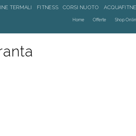
INE TERMALI
FITNESS
CORSI NUOTO
ACQUAFITN
Home
Offerte
Shop Onli
ranta