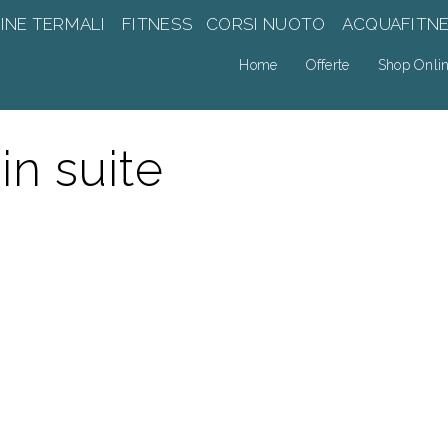
INE TERMALI
FITNESS
CORSI NUOTO
ACQUAFITN
Home
Offerte
Shop Onli
in suite