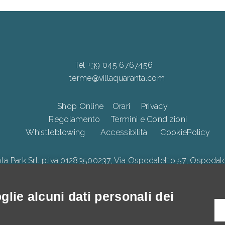
Tel +39 045 6767456
terme@villaquaranta.com
Shop Online
Orari
Privacy
Regolamento
Termini e Condizioni
Whistleblowing
Accessibilità
CookiePolicy
Park Srl. p.iva 01283500237, Via Ospedaletto 57, Ospedalet
lie alcuni dati personali dei
illa Quaranta, interventi di Innovazione digitale, Ecologica e di 