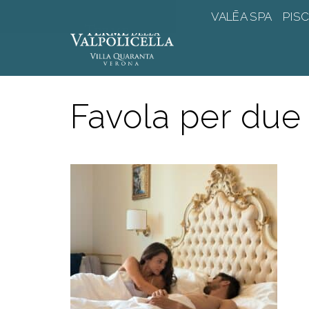
Vai
VALĒA SPA
PISC
al
contenuto
Favola per due 