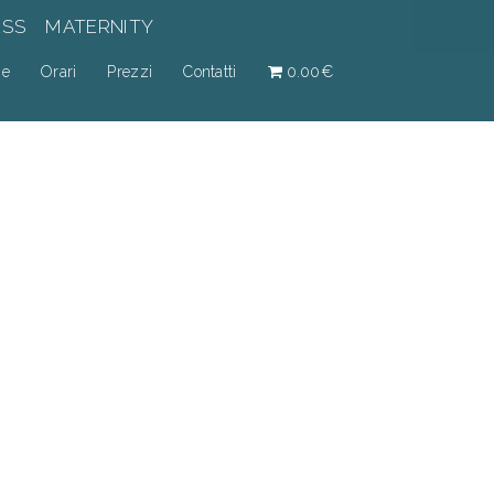
ESS
MATERNITY
ne
Orari
Prezzi
Contatti
0.00€