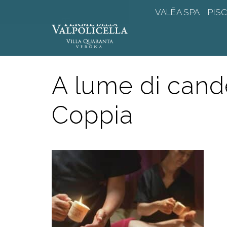
Vai
VALĒA SPA
PISC
al
contenuto
A lume di cande
Coppia