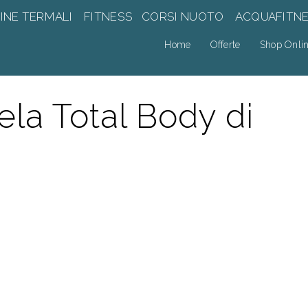
INE TERMALI
FITNESS
CORSI NUOTO
ACQUAFITN
Home
Offerte
Shop Onli
la Total Body di