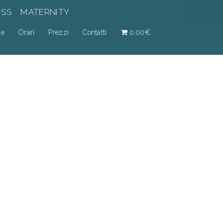
ESS
MATERNITY
ne
Orari
Prezzi
Contatti
0.00€