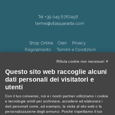
Tel +39 045 6767456
terme@villaquaranta.com
Shop Online
Orari
Privacy
Regolamento
Termini e Condizioni
Whistleblowing
Accessibilità
CookiePolicy
Rifiuta cookie non necessari ✕
Questo sito web raccoglie alcuni
TERME DELLA VALPOLICELLA Villa Quaranta Park Srl.
dati personali dei visitatori e
p.iva 01283500237, Via Ospedaletto 57, Ospedaletto di
utenti
Pescantina 37026, C.S. 105.000 Euro
Con il tuo consenso, noi e i nostri partner utilizziamo i cookie
e tecnologie simili per archiviare, accedere ed elaborare i
dati personali come, ad esempio, la visita al sito web o la
personalizzazione degli annunci. Poiché rispettiamo il tuo