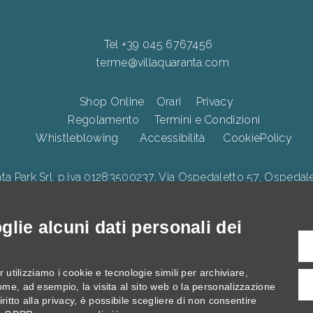
Tel +39 045 6767456
terme@villaquaranta.com
Shop Online
Orari
Privacy
Regolamento
Termini e Condizioni
Whistleblowing
Accessibilità
CookiePolicy
Park Srl. p.iva 01283500237, Via Ospedaletto 57, Ospedalet
lie alcuni dati personali dei
illa Quaranta, interventi di Innovazione digitale, Ecologica e di 
 utilizziamo i cookie e tecnologie simili per archiviare,
ome, ad esempio, la visita al sito web o la personalizzazione
ritto alla privacy, è possibile scegliere di non consentire