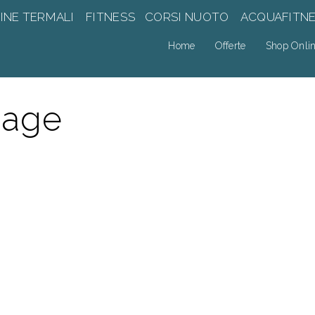
INE TERMALI
FITNESS
CORSI NUOTO
ACQUAFITN
Home
Offerte
Shop Onli
sage