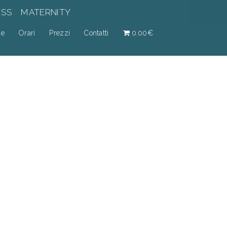
ESS
MATERNITY
ne
Orari
Prezzi
Contatti
0.00€