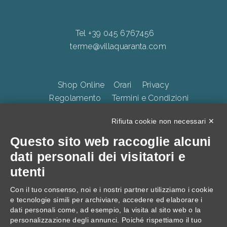
Tel +39 045 6767456
terme@villaquaranta.com
Shop Online
Orari
Privacy
Regolamento
Termini e Condizioni
Whistleblowing
Accessibilità
CookiePolicy
Rifiuta cookie non necessari ✕
Questo sito web raccoglie alcuni
TERME DELLA VALPOLICELLA Villa Quaranta Park Srl.
dati personali dei visitatori e
p.iva 01283500237, Via Ospedaletto 57, Ospedaletto di
utenti
Pescantina 37026, C.S. 105.000 Euro
Con il tuo consenso, noi e i nostri partner utilizziamo i cookie
e tecnologie simili per archiviare, accedere ed elaborare i
dati personali come, ad esempio, la visita al sito web o la
personalizzazione degli annunci. Poiché rispettiamo il tuo