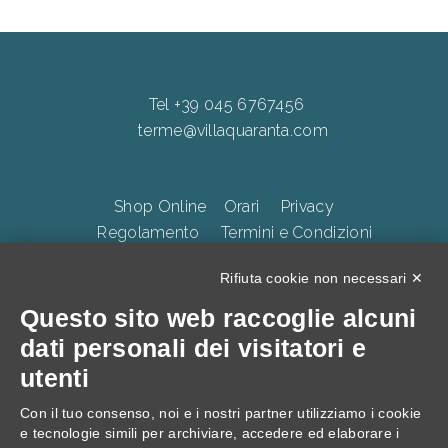
Tel +39 045 6767456
terme@villaquaranta.com
Shop Online
Orari
Privacy
Regolamento
Termini e Condizioni
Whistleblowing
Accessibilità
CookiePolicy
Rifiuta cookie non necessari ✕
Questo sito web raccoglie alcuni
TERME DELLA VALPOLICELLA Villa Quaranta Park Srl.
dati personali dei visitatori e
p.iva 01283500237, Via Ospedaletto 57, Ospedaletto di
utenti
Pescantina 37026, C.S. 105.000 Euro
Con il tuo consenso, noi e i nostri partner utilizziamo i cookie
e tecnologie simili per archiviare, accedere ed elaborare i