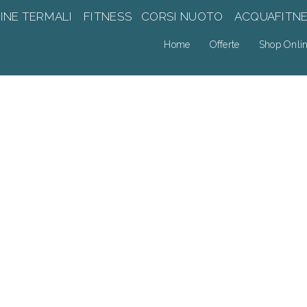
INE TERMALI
FITNESS
CORSI NUOTO
ACQUAFITN
Home
Offerte
Shop Onli