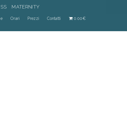
ESS
MATERNITY
ne
Orari
Prezzi
Contatti
0.00€