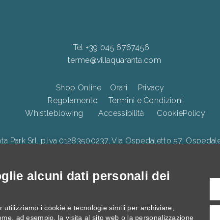
Tel +39 045 6767456
terme@villaquaranta.com
Shop Online
Orari
Privacy
Regolamento
Termini e Condizioni
Whistleblowing
Accessibilità
CookiePolicy
Park Srl. p.iva 01283500237, Via Ospedaletto 57, Ospedalet
lie alcuni dati personali dei
illa Quaranta, interventi di Innovazione digitale, Ecologica e di 
 utilizziamo i cookie e tecnologie simili per archiviare,
ome, ad esempio, la visita al sito web o la personalizzazione