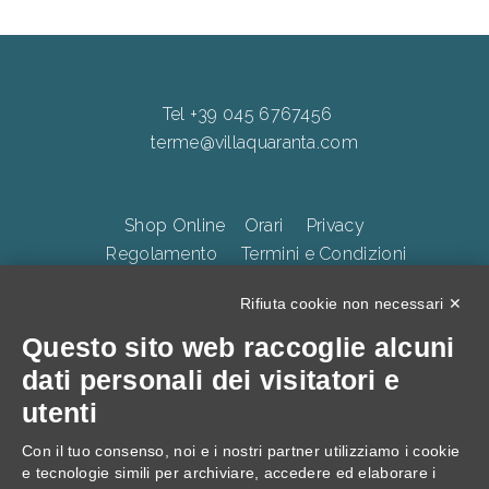
Tel +39 045 6767456
terme@villaquaranta.com
Shop Online
Orari
Privacy
Regolamento
Termini e Condizioni
Whistleblowing
Accessibilità
CookiePolicy
Rifiuta cookie non necessari ✕
Questo sito web raccoglie alcuni
TERME DELLA VALPOLICELLA Villa Quaranta Park Srl.
dati personali dei visitatori e
p.iva 01283500237, Via Ospedaletto 57, Ospedaletto di
utenti
Pescantina 37026, C.S. 105.000 Euro
Con il tuo consenso, noi e i nostri partner utilizziamo i cookie
e tecnologie simili per archiviare, accedere ed elaborare i