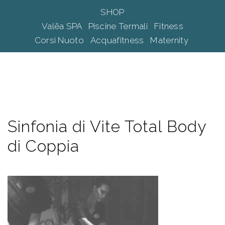
Vai
SHOP
al
Mos
Cerca
Valēa SPA
Piscine Termali
Fitness
contenuto
me
Corsi Nuoto
Acquafitness
Maternity
Sinfonia di Vite Total Body
di Coppia