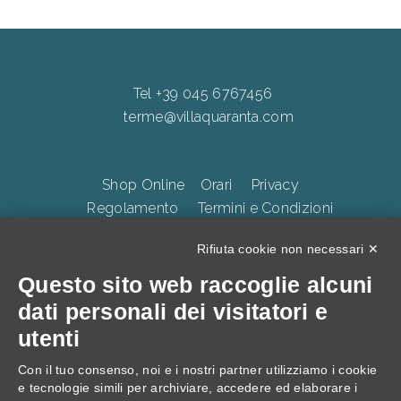
Tel +39 045 6767456
terme@villaquaranta.com
Shop Online
Orari
Privacy
Regolamento
Termini e Condizioni
Whistleblowing
Accessibilità
CookiePolicy
Rifiuta cookie non necessari ✕
Questo sito web raccoglie alcuni
TERME DELLA VALPOLICELLA Villa Quaranta Park Srl.
dati personali dei visitatori e
p.iva 01283500237, Via Ospedaletto 57, Ospedaletto di
utenti
Pescantina 37026, C.S. 105.000 Euro
Con il tuo consenso, noi e i nostri partner utilizziamo i cookie
e tecnologie simili per archiviare, accedere ed elaborare i