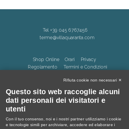
Tel +39 045 6767456
terme@villaquaranta.com
Shop Online
Orari
Privacy
Regolamento
Termini e Condizioni
Whistleblowing
Accessibilità
CookiePolicy
Rifiuta cookie non necessari ✕
Questo sito web raccoglie alcuni
TERME DELLA VALPOLICELLA Villa Quaranta Park Srl.
dati personali dei visitatori e
p.iva 01283500237, Via Ospedaletto 57, Ospedaletto di
utenti
Pescantina 37026, C.S. 105.000 Euro
Con il tuo consenso, noi e i nostri partner utilizziamo i cookie
e tecnologie simili per archiviare, accedere ed elaborare i