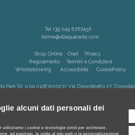
Tel +39 045 6767456
terme@villaquaranta.com
Shop Online
Orari
Privacy
Regolamento
Termini e Condizioni
Whistleblowing
Accessibilità
CookiePolicy
Park Srl. p.iva 01283500237, Via Ospedaletto 57, Ospedalet
lie alcuni dati personali dei
illa Quaranta, interventi di Innovazione digitale, Ecologica e di 
 utilizziamo i cookie e tecnologie simili per archiviare,
ome, ad esempio, la visita al sito web o la personalizzazione