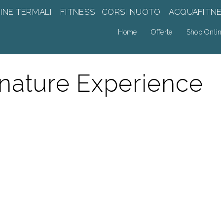
INE TERMALI
FITNESS
CORSI NUOTO
ACQUAFITN
Home
Offerte
Shop Onli
gnature Experience