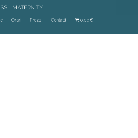
ESS
MATERNITY
ne
Orari
Prezzi
Contatti
0.00€