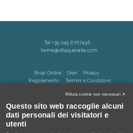
Tel +39 045 6767456
terme@villaquaranta.com
Shop Online
Orari
Privacy
Regolamento
Termini e Condizioni
Whistleblowing
Accessibilità
CookiePolicy
Rifiuta cookie non necessari ✕
Questo sito web raccoglie alcuni
TERME DELLA VALPOLICELLA Villa Quaranta Park Srl.
dati personali dei visitatori e
p.iva 01283500237, Via Ospedaletto 57, Ospedaletto di
utenti
Pescantina 37026, C.S. 105.000 Euro